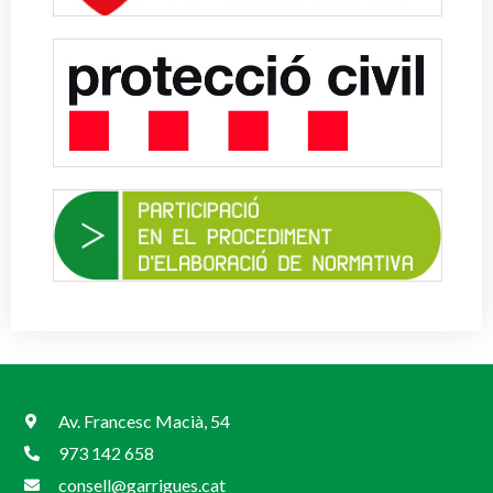
Av. Francesc Macià, 54
973 142 658
consell@garrigues.cat